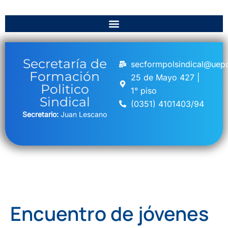
Secretaría de
secformpolsindical@uepc
Formación
25 de Mayo 427 |
Politico
1° piso
Sindical
(0351) 4101403/94
Secretario:
Juan Lescano
Encuentro de jóvenes