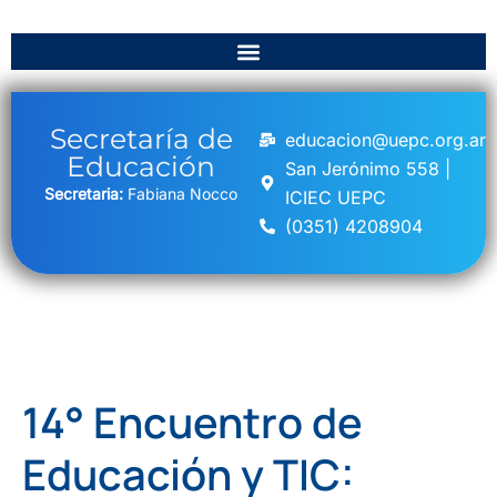
Secretaría de
educacion@uepc.org.ar
Educación
San Jerónimo 558 |
Secretaria:
Fabiana Nocco
ICIEC UEPC
(0351) 4208904
14° Encuentro de
Educación y TIC: