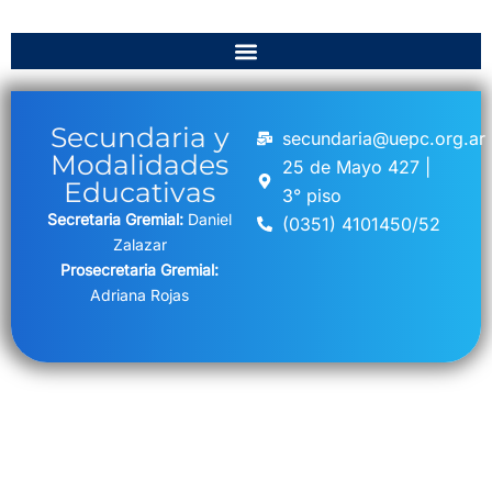
Secundaria y
secundaria@uepc.org.ar
Modalidades
25 de Mayo 427 |
Educativas
3° piso
Secretaria Gremial:
Daniel
(0351) 4101450/52
Zalazar
Prosecretaria Gremial:
Adriana Rojas