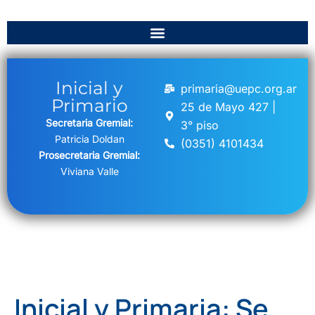
Inicial y
primaria@uepc.org.ar
Primario
25 de Mayo 427 |
Secretaria Gremial:
3° piso
Patricia Doldan
(0351) 4101434
Prosecretaria Gremial:
Viviana Valle
Inicial y Primaria: Se