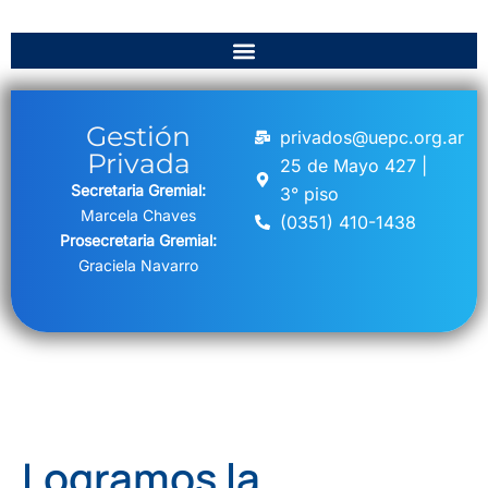
Gestión
privados@uepc.org.ar
Privada
25 de Mayo 427 |
Secretaria Gremial:
3° piso
Marcela Chaves
(0351) 410-1438
Prosecretaria Gremial:
Graciela Navarro
Logramos la