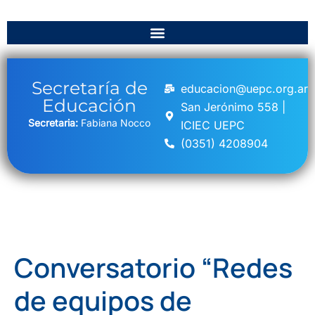
Secretaría de
educacion@uepc.org.ar
Educación
San Jerónimo 558 |
Secretaria:
Fabiana Nocco
ICIEC UEPC
(0351) 4208904
Conversatorio “Redes
de equipos de