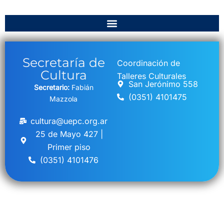
Secretaría de
Coordinación de
Cultura
Talleres Culturales
San Jerónimo 558
Secretario:
Fabián
(0351) 4101475
Mazzola
cultura@uepc.org.ar
25 de Mayo 427 |
Primer piso
(0351) 4101476