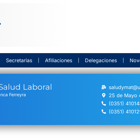
Secretarías
Afiliaciones
Delegaciones
Nov
 Salud Laboral
saludymat@u
nca Ferreyra
25 de Mayo 4
(0351) 4101
(0351) 41012