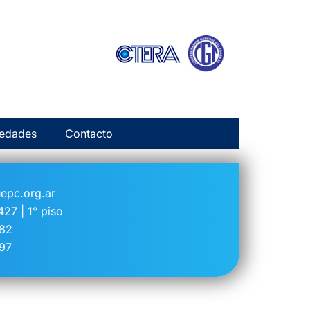
edades
Contacto
epc.org.ar
27 | 1° piso
482
97