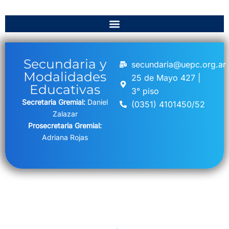
Secundaria y
secundaria@uepc.org.ar
Modalidades
25 de Mayo 427 |
Educativas
3° piso
Secretaria Gremial:
Daniel
(0351) 4101450/52
Zalazar
Prosecretaria Gremial:
Adriana Rojas