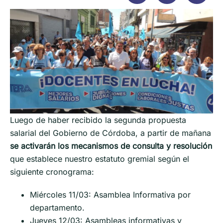
Luego de haber recibido la segunda propuesta
salarial del Gobierno de Córdoba, a partir de mañana
se activarán los mecanismos de consulta y resolución
que establece nuestro estatuto gremial según el
siguiente cronograma:
Miércoles 11/03: Asamblea Informativa por
departamento.
Jueves 12/03: Asambleas informativas y