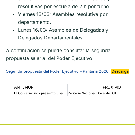
resolutivas por escuela de 2 h por turno.
Viernes 13/03: Asamblea resolutiva por
departamento.
Lunes 16/03: Asamblea de Delegadas y
Delegados Departamentales.
A continuación se puede consultar la segunda
propuesta salarial del Poder Ejecutivo.
Segunda propuesta del Poder Ejecutivo – Paritaria 2026
Descarga
ANTERIOR
PRÓXIMO
El Gobierno nos presentó una nueva propuesta salarial
Paritaria Nacional Docente: CTERA rechazó la oferta del Gobierno y la negociación pasó a cuarto intermedio