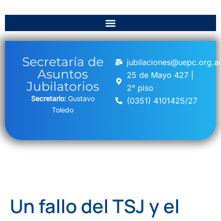
Secretaría de
jubilaciones@uepc.org.a
Asuntos
25 de Mayo 427 |
Jubilatorios
2° piso
Secretario:
Gustavo
(0351) 4101425/27
Toledo
Un fallo del TSJ y el