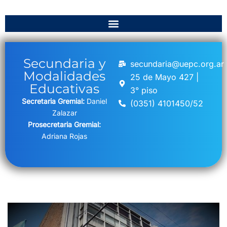
Secundaria y
secundaria@uepc.org.ar
Modalidades
25 de Mayo 427 |
Educativas
3° piso
Secretaria Gremial:
Daniel
(0351) 4101450/52
Zalazar
Prosecretaria Gremial:
Adriana Rojas