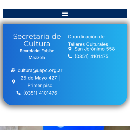
Secretaría de
Coordinación de
Cultura
Talleres Culturales
San Jerónimo 558
Secretario:
Fabián
(0351) 4101475
Mazzola
cultura@uepc.org.ar
25 de Mayo 427 |
Primer piso
(0351) 4101476