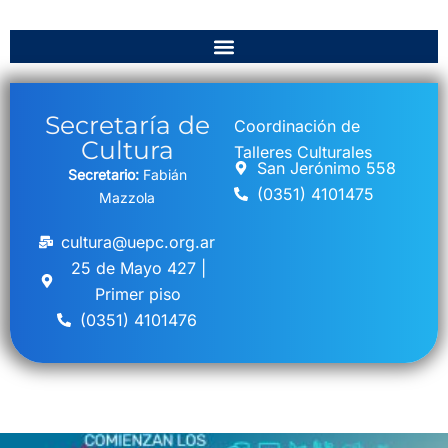
Secretaría de
Coordinación de
Cultura
Talleres Culturales
San Jerónimo 558
Secretario:
Fabián
(0351) 4101475
Mazzola
cultura@uepc.org.ar
25 de Mayo 427 |
Primer piso
(0351) 4101476