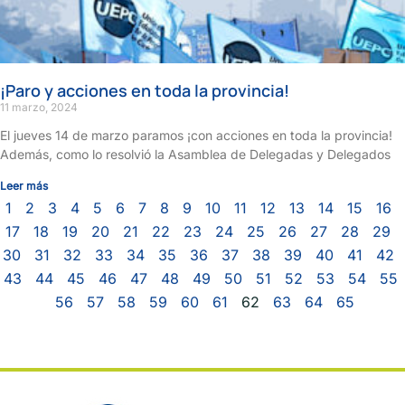
¡Paro y acciones en toda la provincia!
11 marzo, 2024
El jueves 14 de marzo paramos ¡con acciones en toda la provincia!
Además, como lo resolvió la Asamblea de Delegadas y Delegados
Leer más
1
2
3
4
5
6
7
8
9
10
11
12
13
14
15
16
17
18
19
20
21
22
23
24
25
26
27
28
29
30
31
32
33
34
35
36
37
38
39
40
41
42
43
44
45
46
47
48
49
50
51
52
53
54
55
56
57
58
59
60
61
62
63
64
65