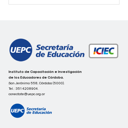
c
Instituto de Capacitación e Investigación
o
de los Educadores de Córdoba.
n
San Jerónimo 558, Córdoba (5000).
e
Tel.:
351 4208904.
c
t
conectate@uepc.org.ar
a
t
e
I
C
I
E