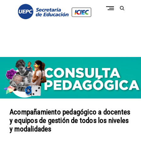
Skip
to
open
content
search
form
conectate a la pasión de educar
c
o
n
e
c
t
a
t
e
I
C
I
E
C
-
U
E
Acompañamiento pedagógico a docentes
P
y equipos de gestión de todos los niveles
C
y modalidades