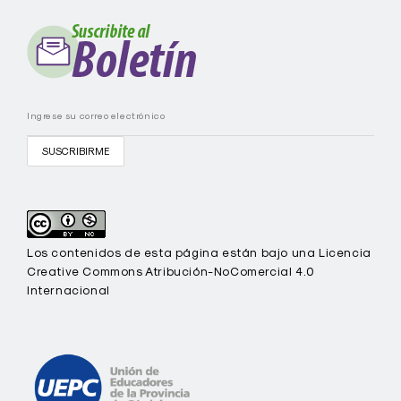
C
-
U
E
P
C
Los contenidos de esta página están bajo una Licencia
Creative Commons Atribución-NoComercial 4.0
Internacional