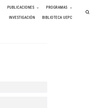
PUBLICACIONES
PROGRAMAS
TOGGLE
TOGGLE
TOGGLE
CHILD
CHILD
CHILD
open
MENU
MENU
MENU
search
INVESTIGACIÓN
BIBLIOTECA UEPC
form