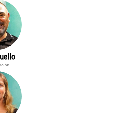
uello
ación