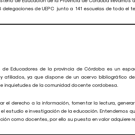
nisterio de Educación de la Provincia de Córdoba llevamos a
 23 delegaciones de UEPC junto a 141 escuelas de todo el te
ón de Educadores de la provincia de Córdoba es un espac
s y afiliados, ya que dispone de un acervo bibliográfico d
s e inquietudes de la comunidad docente cordobesa.
r el derecho a la información, fomentar la lectura, genera
 el estudio e investigación de la educación. Entendemos que
ción como docentes, por ello su puesta en valor adquiere re