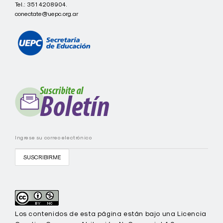
Tel.:
351 4208904.
c
t
conectate@uepc.org.ar
a
t
e
I
C
I
E
C
-
U
E
P
C
Los contenidos de esta página están bajo una Licencia