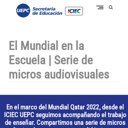
Skip
to
open
content
search
form
conectate a la pasión de educar
c
o
n
e
El Mundial en la
c
t
a
Escuela | Serie de
t
e
I
micros audiovisuales
C
I
E
C
-
U
E
P
En el marco del Mundial Qatar 2022, desde el
C
ICIEC UEPC seguimos acompañando el trabajo
de enseñar. Compartimos una serie de micros