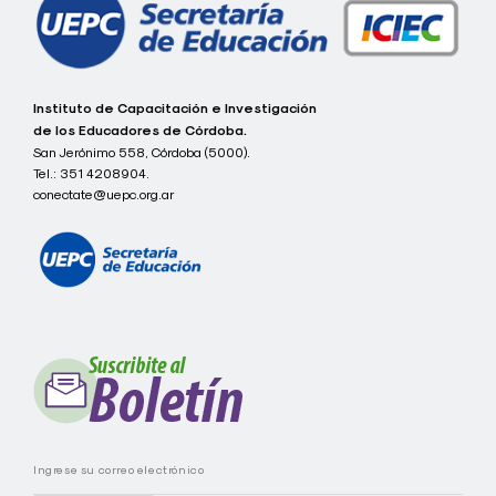
c
Instituto de Capacitación e Investigación
o
de los Educadores de Córdoba.
n
San Jerónimo 558, Córdoba (5000).
e
Tel.:
351 4208904.
c
t
conectate@uepc.org.ar
a
t
e
I
C
I
E
C
-
U
E
P
C