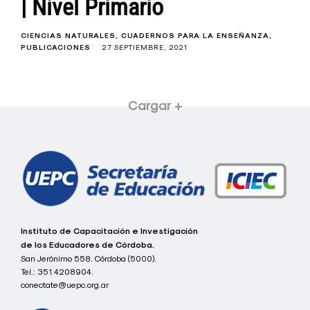
| Nivel Primario
CIENCIAS NATURALES
CUADERNOS PARA LA ENSEÑANZA
PUBLICACIONES
27 SEPTIEMBRE, 2021
Posts
Cargar +
navigation
c
Instituto de Capacitación e Investigación
o
de los Educadores de Córdoba.
n
San Jerónimo 558, Córdoba (5000).
e
Tel.:
351 4208904.
c
t
conectate@uepc.org.ar
a
t