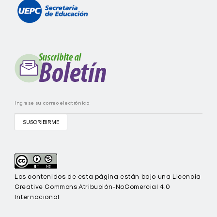
e
I
C
I
E
C
-
U
E
P
C
Los contenidos de esta página están bajo una Licencia
Creative Commons Atribución-NoComercial 4.0
Internacional