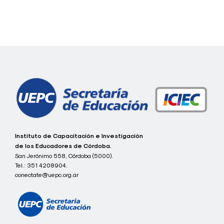
Navegación
de
entradas
c
Instituto de Capacitación e Investigación
o
de los Educadores de Córdoba.
n
San Jerónimo 558, Córdoba (5000).
e
Tel.:
351 4208904.
c
t
conectate@uepc.org.ar
a
t
e
I
C
I