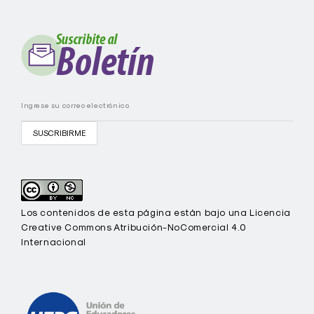
E
C
-
U
E
P
C
Los contenidos de esta página están bajo una Licencia
Creative Commons Atribución-NoComercial 4.0
Internacional