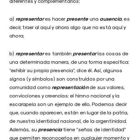
diferentes y complementarios:
representar
presente
ausencia
a)
es hacer
una
, es
decir, traer al aquí y ahora algo que no está aquí y
ahora;
representar
presentar
b)
es también
las cosas de
una determinada manera, de una forma específica:
“exhibir su propia presencia”, dice él. Así, algunos
signos (y símbolos) son construidos por una
representación
comunidad como
de sus valores,
convicciones y creencias: el himno nacional y la
escarapela son un ejemplo de ello. Podemos decir
que, cuando aparecen, están en lugar de la patria,
de nuestra identidad nacional, de la argentinidad.
presencia
Además, su
tiene “señas de identidad”
que permiten reconocerlos en cualquier momento y