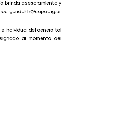
ría brinda asesoramiento y
correo genddhh@uepc.org.ar
e individual del género tal
asignado al momento del