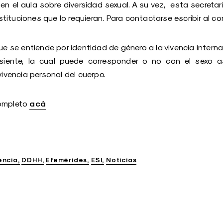
en el aula sobre diversidad sexual. A su vez, esta secreta
ituciones que lo requieran. Para contactarse escribir al 
e se entiende por identidad de género a la vivencia interna 
iente, la cual puede corresponder o no con el sexo 
vivencia personal del cuerpo.
acá
ompleto
encia
DDHH
Efemérides
ESI
Noticias