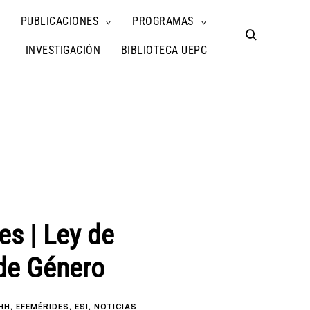
PUBLICACIONES
PROGRAMAS
TOGGLE
TOGGLE
TOGGLE
CHILD
CHILD
CHILD
open
MENU
MENU
MENU
search
INVESTIGACIÓN
BIBLIOTECA UEPC
form
s | Ley de
de Género
HH
EFEMÉRIDES
ESI
NOTICIAS