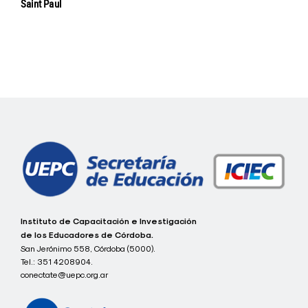
Saint Paul
Navegación
de
entradas
c
Instituto de Capacitación e Investigación
o
de los Educadores de Córdoba.
n
San Jerónimo 558, Córdoba (5000).
e
Tel.:
351 4208904.
c
t
conectate@uepc.org.ar
a
t