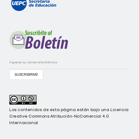
e
I
C
I
E
C
-
U
E
P
C
Los contenidos de esta página están bajo una Licencia
Creative Commons Atribución-NoComercial 4.0
Internacional