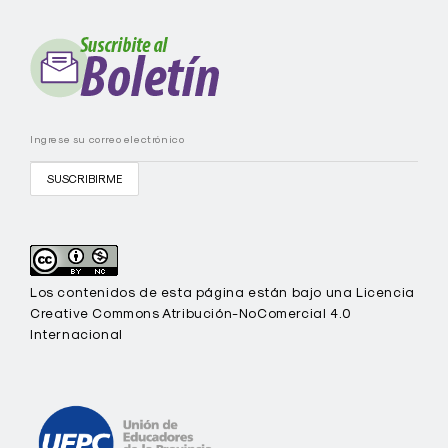
E
C
-
U
E
P
C
Los contenidos de esta página están bajo una Licencia
Creative Commons Atribución-NoComercial 4.0
Internacional