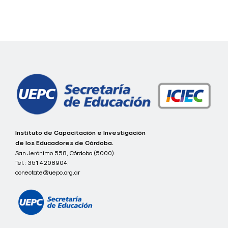
Navegación
de
entradas
c
Instituto de Capacitación e Investigación
o
de los Educadores de Córdoba.
n
San Jerónimo 558, Córdoba (5000).
e
Tel.:
351 4208904.
c
t
conectate@uepc.org.ar
a
t
e
I
C
I