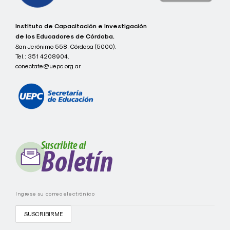
c
Instituto de Capacitación e Investigación
o
de los Educadores de Córdoba.
n
San Jerónimo 558, Córdoba (5000).
e
Tel.:
351 4208904.
c
t
conectate@uepc.org.ar
a
t
e
I
C
I
E
C
-
U
E
P
C