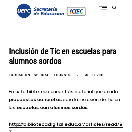
Skip
to
open
content
search
form
conectate a la pasión de educar
c
o
n
e
c
Inclusión de Tic en escuelas para
t
a
alumnos sordos
t
e
I
C
EDUCACIÓN ESPECIAL
RECURSOS
7 FEBRERO, 2013
I
E
C
En esta biblioteca encontrás material que brinda
-
U
propuestas concretas
para la inclusión de Tic en
E
escuelas con alumnos sordos.
las
P
C
http://bibliotecadigital.educ.ar/articles/read/9