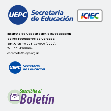
entradas
c
Instituto de Capacitación e Investigación
o
de los Educadores de Córdoba.
n
San Jerónimo 558, Córdoba (5000).
e
Tel.:
351 4208904.
c
t
conectate@uepc.org.ar
a
t
e
I
C
I
E
C
-
U
E
P
C