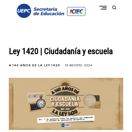
Skip
to
open
content
search
form
conectate a la pasión de educar
c
o
n
e
c
Ley 1420 | Ciudadanía y escuela
t
a
t
e
A 140 AÑOS DE LA LEY 1420
14 AGOSTO, 2024
I
C
I
E
C
-
U
E
P
C