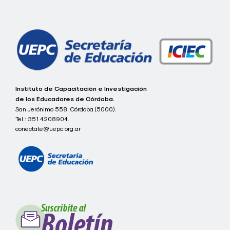
de
entradas
c
Instituto de Capacitación e Investigación
o
de los Educadores de Córdoba.
n
San Jerónimo 558, Córdoba (5000).
e
Tel.:
351 4208904.
c
t
conectate@uepc.org.ar
a
t
e
I
C
I
E
C
-
U
E
P