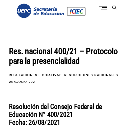
Skip
to
open
content
search
form
conectate a la pasión de educar
c
o
n
e
c
Res. nacional 400/21 – Protocolo
t
a
para la presencialidad
t
e
I
C
REGULACIONES EDUCATIVAS
RESOLUCIONES NACIONALES
I
26 AGOSTO, 2021
E
C
-
U
E
Resolución del Consejo Federal de
P
C
Educación N° 400/2021
Fecha: 26/08/2021