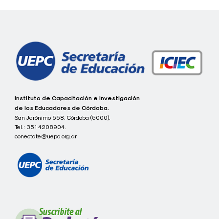
de
entradas
c
Instituto de Capacitación e Investigación
o
de los Educadores de Córdoba.
n
San Jerónimo 558, Córdoba (5000).
e
Tel.:
351 4208904.
c
t
conectate@uepc.org.ar
a
t
e
I
C
I
E
C
-
U