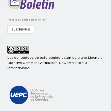
E
P
C
Los contenidos de esta página están bajo una Licencia
Creative Commons Atribución-NoComercial 4.0
Internacional