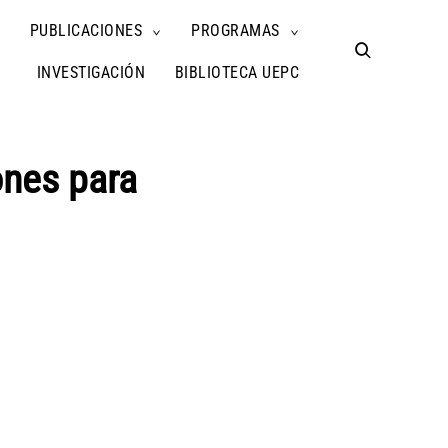
PUBLICACIONES
PROGRAMAS
TOGGLE
TOGGLE
TOGGLE
CHILD
CHILD
CHILD
open
MENU
MENU
MENU
search
INVESTIGACIÓN
BIBLIOTECA UEPC
form
nes para