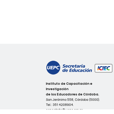
de
entradas
c
Instituto de Capacitación e
o
Investigación
n
de los Educadores de Córdoba.
e
c
San Jerónimo 558, Córdoba (5000).
t
Tel.:
351 4208904.
a
conectate@uepc.org.ar
t