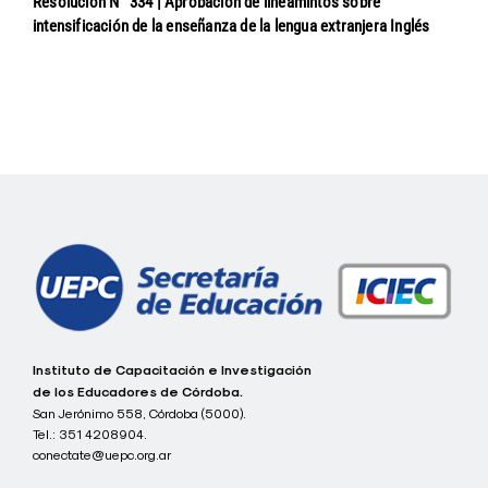
Resolución N° 334 | Aprobación de lineamintos sobre
intensificación de la enseñanza de la lengua extranjera Inglés
Navegación
de
entradas
c
Instituto de Capacitación e Investigación
o
de los Educadores de Córdoba.
n
San Jerónimo 558, Córdoba (5000).
e
Tel.:
351 4208904.
c
t
conectate@uepc.org.ar
a