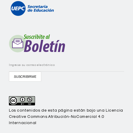
t
e
I
C
I
E
C
-
U
E
P
C
Los contenidos de esta página están bajo una Licencia
Creative Commons Atribución-NoComercial 4.0
Internacional