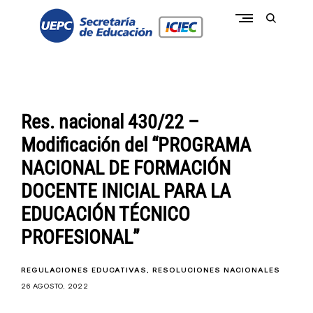
Skip
to
open
content
search
form
conectate a la pasión de educar
c
o
n
e
c
Res. nacional 430/22 –
t
a
Modificación del “PROGRAMA
t
e
NACIONAL DE FORMACIÓN
I
C
DOCENTE INICIAL PARA LA
I
E
EDUCACIÓN TÉCNICO
C
-
PROFESIONAL”
U
E
P
C
REGULACIONES EDUCATIVAS
RESOLUCIONES NACIONALES
26 AGOSTO, 2022