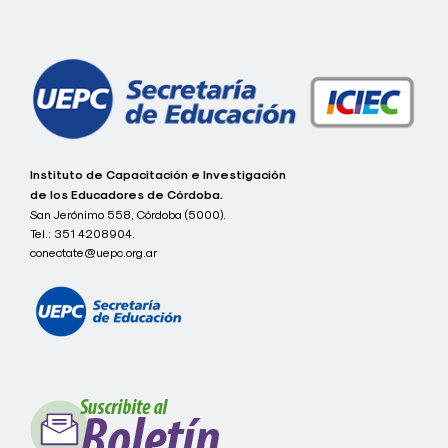
de
entradas
c
Instituto de Capacitación e Investigación
o
de los Educadores de Córdoba.
n
San Jerónimo 558, Córdoba (5000).
e
Tel.:
351 4208904.
c
t
conectate@uepc.org.ar
a
t
e
I
C
I
E
C
-
U
E
P