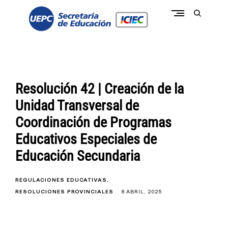
Skip
to
open
content
search
form
conectate a la pasión de educar
c
o
n
e
c
Resolución 42 | Creación de la
t
a
Unidad Transversal de
t
e
Coordinación de Programas
I
C
Educativos Especiales de
I
E
Educación Secundaria
C
-
U
E
REGULACIONES EDUCATIVAS
P
RESOLUCIONES PROVINCIALES
8 ABRIL, 2025
C