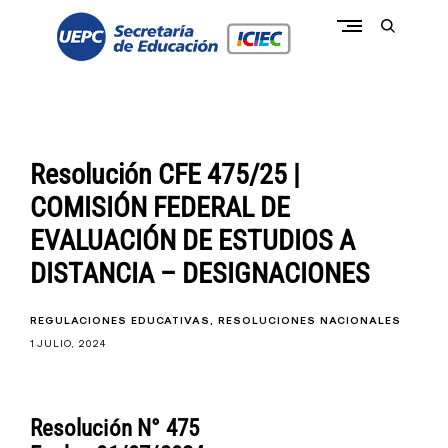
Skip
to
open
content
search
form
conectate a la pasión de educar
c
o
n
e
c
Resolución CFE 475/25 |
t
a
COMISIÓN FEDERAL DE
t
e
EVALUACIÓN DE ESTUDIOS A
I
C
DISTANCIA – DESIGNACIONES
I
E
C
-
REGULACIONES EDUCATIVAS
RESOLUCIONES NACIONALES
U
1 JULIO, 2024
E
P
C
Resolución N° 475