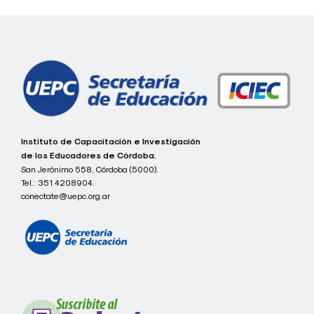
Navegación
de
entradas
c
Instituto de Capacitación e Investigación
o
de los Educadores de Córdoba.
n
San Jerónimo 558, Córdoba (5000).
e
Tel.:
351 4208904.
c
t
conectate@uepc.org.ar
a
t
e
I
C
I
E
C
-
U