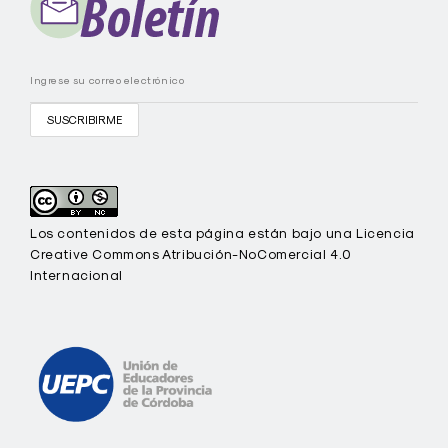
E
P
C
Los contenidos de esta página están bajo una Licencia
Creative Commons Atribución-NoComercial 4.0
Internacional