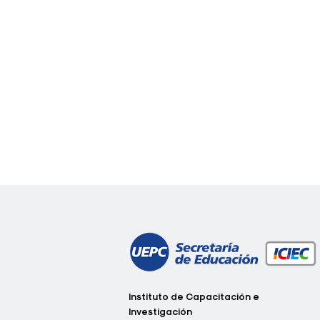
c
Instituto de Capacitación e
o
Investigación
n