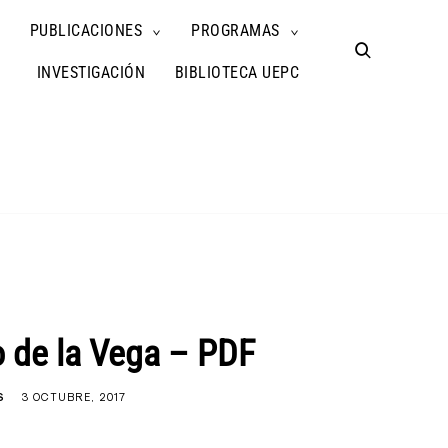
PUBLICACIONES
PROGRAMAS
TOGGLE
TOGGLE
TOGGLE
CHILD
CHILD
CHILD
open
MENU
MENU
MENU
search
INVESTIGACIÓN
BIBLIOTECA UEPC
form
o de la Vega – PDF
S
3 OCTUBRE, 2017