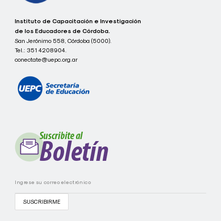
c
Instituto de Capacitación e Investigación
o
de los Educadores de Córdoba.
n
San Jerónimo 558, Córdoba (5000).
e
Tel.:
351 4208904.
c
t
conectate@uepc.org.ar
a
t
e
I
C
I
E
C
-
U
E
P
C