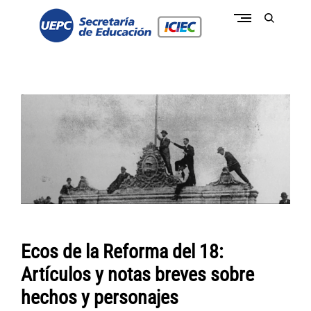
Skip
to
open
content
search
form
conectate a la pasión de educar
c
o
n
e
c
t
a
t
e
I
C
I
E
C
-
U
E
Ecos de la Reforma del 18:
P
C
Artículos y notas breves sobre
hechos y personajes