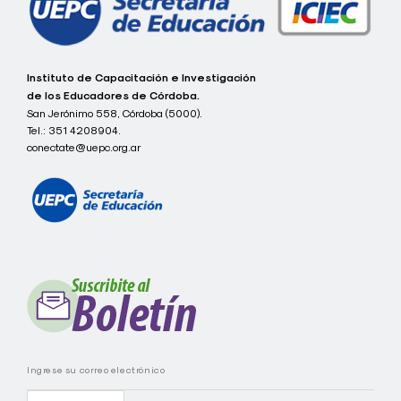
c
Instituto de Capacitación e Investigación
o
de los Educadores de Córdoba.
n
San Jerónimo 558, Córdoba (5000).
e
Tel.:
351 4208904.
c
t
conectate@uepc.org.ar
a
t
e
I
C
I
E
C
-
U
E
P
C