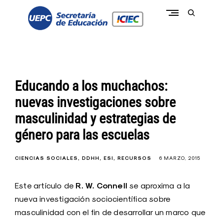
Skip
to
open
content
search
form
conectate a la pasión de educar
c
o
n
e
c
Educando a los muchachos:
t
a
nuevas investigaciones sobre
t
e
masculinidad y estrategias de
I
C
género para las escuelas
I
E
C
-
CIENCIAS SOCIALES
DDHH
ESI
RECURSOS
6 MARZO, 2015
U
E
P
R. W. Connell
Este artículo de
se aproxima a la
C
nueva investigación sociocientífica sobre
masculinidad con el fin de desarrollar un marco que