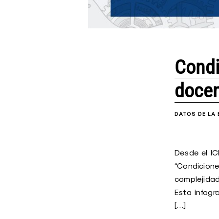
Condi
docen
DATOS DE LA
Desde el IC
“Condiciones
complejidad
Esta infogr
[…]