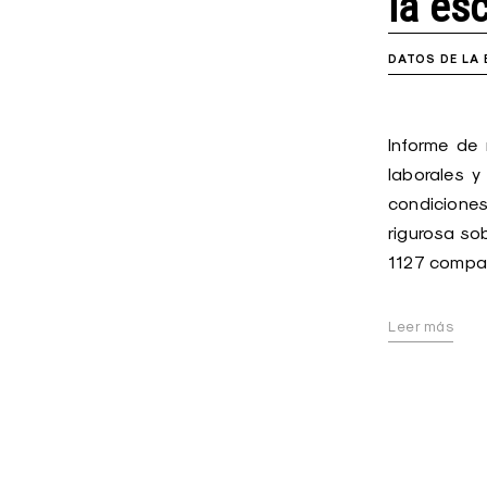
la es
DATOS DE LA
Informe de
laborales 
condiciones
rigurosa sob
1127 compa
Leer más