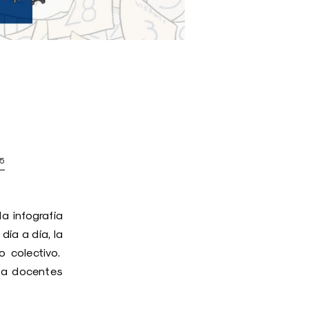
25
a infografía
día a día, la
o colectivo.
C a docentes