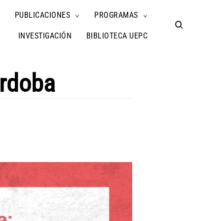
PUBLICACIONES
PROGRAMAS
TOGGLE
TOGGLE
TOGGLE
CHILD
CHILD
CHILD
open
MENU
MENU
MENU
search
INVESTIGACIÓN
BIBLIOTECA UEPC
form
órdoba