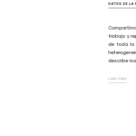
DATOS DE LA
Compartimos
trabajo y 
de toda la 
heterogenei
describe lo
Leer más