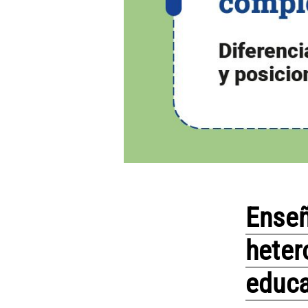
Enseñ
heter
educa