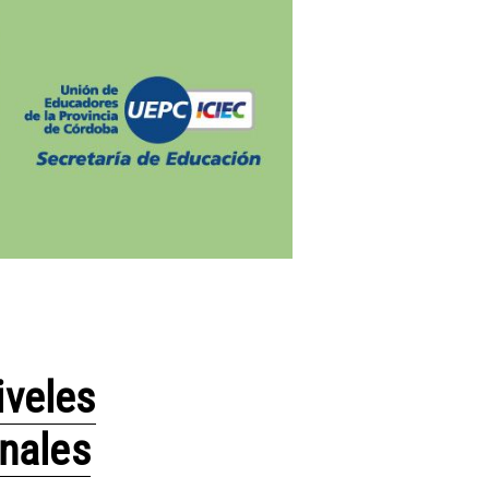
iveles
onales